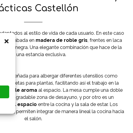
ácticas Castellón
daptados al estilo de vida de cada usuario. En este caso
cina acabada en
madera de roble gris
, frentes en laca
ra Eco negra. Una elegante combinación que hace de la
cocina una estancia exclusiva.
está diseñada para albergar diferentes utensilios como
so macetas para plantas, facilitando así el trabajo en la
gradable aroma
al espacio. La mesa cumple una doble
s
es una agradable zona de desayuno, y por otro es un
ión del espacio
entre la cocina y la sala de estar. Los
demás, permiten integrar de manera lineal la cocina hacia
el salón.