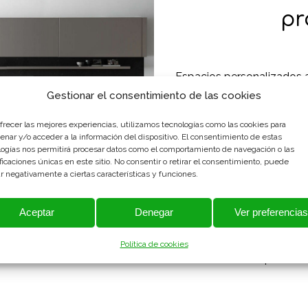
pr
Espacios personalizados a
se ha optado por una co
Gestionar el consentimiento de las cookies
arena mate y una encime
ofrecer las mejores experiencias, utilizamos tecnologías como las cookies para
enar y/o acceder a la información del dispositivo. El consentimiento de estas
logías nos permitirá procesar datos como el comportamiento de navegación o las
ficaciones únicas en este sitio. No consentir o retirar el consentimiento, puede
r negativamente a ciertas características y funciones.
La estructura de pata 
trapos, cuchillos o inclu
cocina y aportando un
a
Aceptar
Denegar
Ver preferencia
función, por un lado 
elemento de
distribuc
Política de cookies
estantes sobre la pared, a