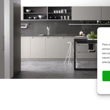
Para 
almac
tecno
identi
afecta